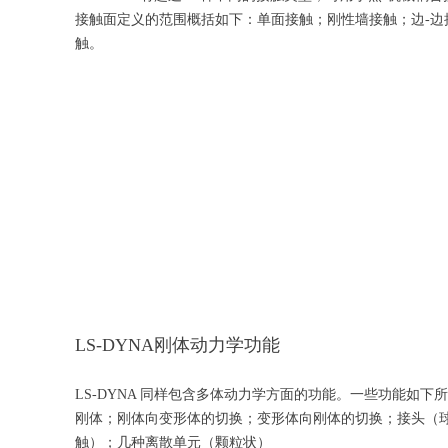
接触面定义的范围概括如下：单面接触；刚性墙接触；边-边接
触。
LS-DYNA刚体动力学功能
LS-DYNA 同样包含多体动力学方面的功能。一些功能如下
刚体；刚体向变形体的切换；变形体向刚体的切换；接头（
触）；几种离散单元（颗粒状）