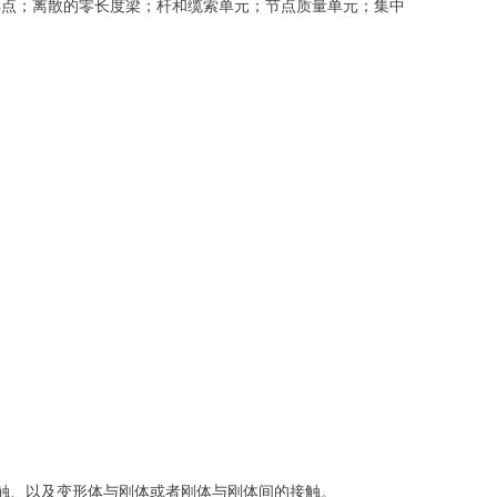
元；焊点；离散的零长度梁；杆和缆索单元；节点质量单元；集中
面接触、以及变形体与刚体或者刚体与刚体间的接触。