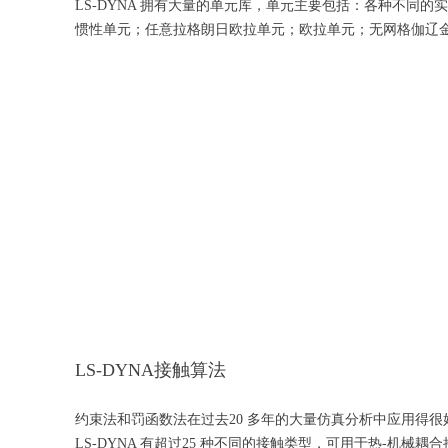
LS-DYNA 拥有大量的单元库，单元主要包括：各种不同
惯性单元；任意拉格朗日欧拉单元；欧拉单元；无网格伽辽金；
LS-DYNA接触算法
约束法和罚函数法在过去20 多年的大量仿真分析中应用得很
LS-DYNA 有超过25 种不同的接触类型，可用于热-