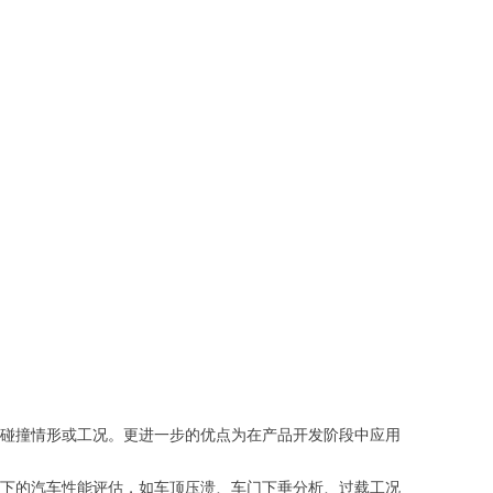
多的碰撞情形或工况。更进一步的优点为在产品开发阶段中应用
工况下的汽车性能评估，如车顶压溃、车门下垂分析、过载工况