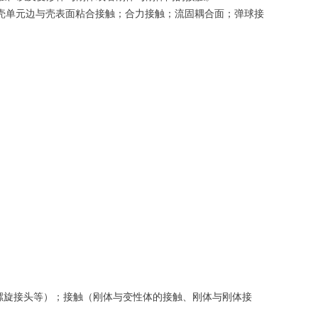
触；壳单元边与壳表面粘合接触；合力接触；流固耦合面；弹球接
螺旋接头等）；接触（刚体与变性体的接触、刚体与刚体接