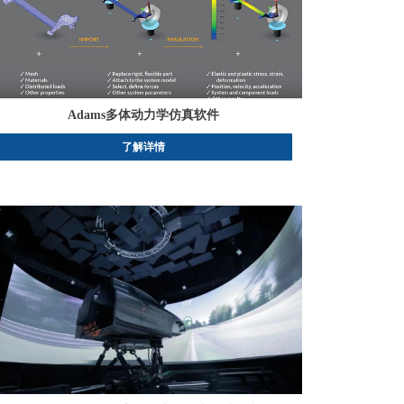
Adams多体动力学仿真软件
了解详情