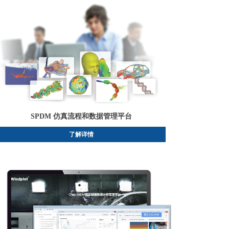
SPDM 仿真流程和数据管理平台
了解详情