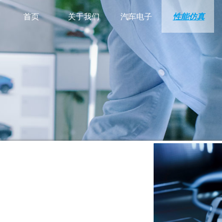
首页
关于我们
汽车电子
性能仿真