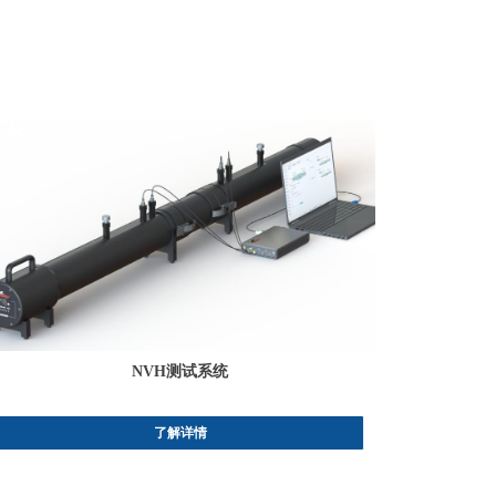
NVH测试系统
了解详情