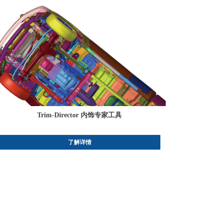
Trim-Director 内饰专家工具
了解详情