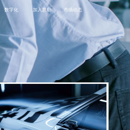
数字化
加入慧勒
市场动态